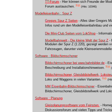
TT-Forum
- Hier können sich Freunde der Mod
top
Forum austauschen.
(Hits: 10346)
Modelleisenbahn : Spur Z
Gregors Spur Z Seiten
- Alles über Gregors M
Infos rund um den Modelleisenbahnbau und vi
Die Mini-Club Seiten vom LokShop
- Informat
Modellbahnwelt - Die kleine Welt der Spur Z
-
Modulen der Spur Z (1:220), gezeigt werden v
Fahrzeugen, darunter viele Kleinserienmodelle
Software : Bildschirmschoner
Bildschirmschoner bei www.bahnbilder.de
- Ei
top
Beschreibung und Installationshinweisen.
Bildschirmschoner, Gleisbildstellwerk, Lokste
top
Loks und Waggons in vielen Varianten.
(Hi
MM Eisenbahn-Bildschirmschoner
- Eisenbah
Bildschirmschoner, Gleisbildstellwerk und Loks
Software : Planung
Gleisplanungssoftware vom Feinsten.
- Homep
Diskussionsforum und vielen Tipps und Tricks 