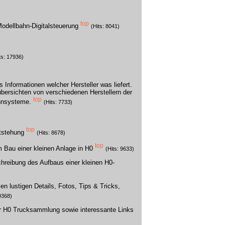
top
Modellbahn-Digitalsteuerung
(Hits: 8041)
ts: 17936)
Informationen welcher Hersteller was liefert.
bersichten von verschiedenen Herstellern der
top
hnsysteme.
(Hits: 7733)
top
ntstehung
(Hits: 8678)
top
m Bau einer kleinen Anlage in H0
(Hits: 9633)
hreibung des Aufbaus einer kleinen H0-
len lustigen Details, Fotos, Tips & Tricks,
 9368)
er H0 Trucksammlung sowie interessante Links