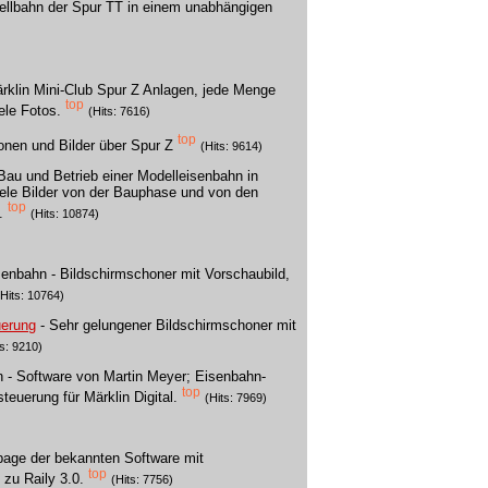
ellbahn der Spur TT in einem unabhängigen
ärklin Mini-Club Spur Z Anlagen, jede Menge
top
ele Fotos.
(Hits: 7616)
top
ionen und Bilder über Spur Z
(Hits: 9614)
 Bau und Betrieb einer Modelleisenbahn in
iele Bilder von der Bauphase und von den
top
.
(Hits: 10874)
senbahn - Bildschirmschoner mit Vorschaubild,
(Hits: 10764)
uerung
- Sehr gelungener Bildschirmschoner mit
ts: 9210)
n - Software von Martin Meyer; Eisenbahn-
top
teuerung für Märklin Digital.
(Hits: 7969)
age der bekannten Software mit
top
zu Raily 3.0.
(Hits: 7756)