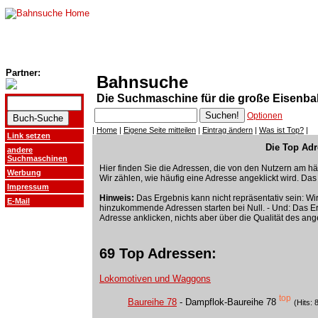
Partner:
Bahnsuche
Die Suchmaschine für die große Eisenb
Optionen
|
Home
|
Eigene Seite mitteilen
|
Eintrag ändern
|
Was ist Top?
|
Link setzen
Die Top Adr
andere
Suchmaschinen
Hier finden Sie die Adressen, die von den Nutzern am hä
Werbung
Wir zählen, wie häufig eine Adresse angeklickt wird. Das 
Impressum
Hinweis:
Das Ergebnis kann nicht repräsentativ sein: W
E-Mail
hinzukommende Adressen starten bei Null. - Und: Das Er
Adresse anklicken, nichts aber über die Qualität des ang
69 Top Adressen:
Lokomotiven und Waggons
top
Baureihe 78
- Dampflok-Baureihe 78
(Hits: 