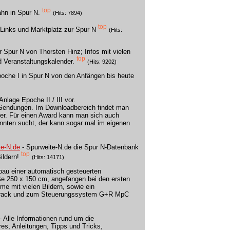
top
hn in Spur N.
(Hits: 7894)
top
, Links und Marktplatz zur Spur N
(Hits:
r Spur N von Thorsten Hinz; Infos mit vielen
top
d Veranstaltungskalender.
(Hits: 9202)
oche I in Spur N von den Anfängen bis heute
Anlage Epoche II / III vor.
V-Sendungen. Im Downloadbereich findet man
der. Für einen Award kann man sich auch
nnten sucht, der kann sogar mal im eigenen
te-N.de
- Spurweite-N.de die Spur N-Datenbank
top
ildern!
(Hits: 14171)
fbau einer automatisch gesteuerten
ße 250 x 150 cm, angefangen bei den ersten
me mit vielen Bildern, sowie ein
nTrack und zum Steuerungssystem G+R MpC
 - Alle Informationen rund um die
res, Anleitungen, Tipps und Tricks,