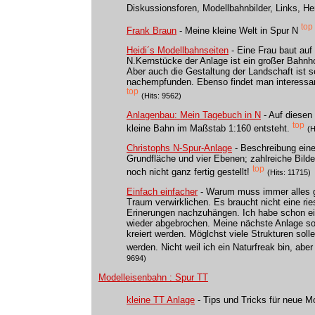
Diskussionsforen, Modellbahnbilder, Links, Her
top
Frank Braun
- Meine kleine Welt in Spur N
Heidi´s Modellbahnseiten
- Eine Frau baut au
N.Kernstücke der Anlage ist ein großer Bahnh
Aber auch die Gestaltung der Landschaft ist s
nachempfunden. Ebenso findet man interessa
top
(Hits: 9562)
Anlagenbau: Mein Tagebuch in N
- Auf diesen
top
kleine Bahn im Maßstab 1:160 entsteht.
(H
Christophs N-Spur-Anlage
- Beschreibung eine
Grundfläche und vier Ebenen; zahlreiche Bilde
top
noch nicht ganz fertig gestellt!
(Hits: 11715)
Einfach einfacher
- Warum muss immer alles g
Traum verwirklichen. Es braucht nicht eine r
Erinerungen nachzuhängen. Ich habe schon e
wieder abgebrochen. Meine nächste Anlage s
kreiert werden. Möglchst viele Strukturen soll
werden. Nicht weil ich ein Naturfreak bin, aber 
9694)
Modelleisenbahn : Spur TT
kleine TT Anlage
- Tips und Tricks für neue M