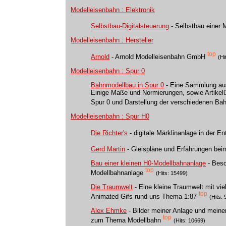
Modelleisenbahn : Elektronik
Selbstbau-Digitalsteuerung
- Selbstbau einer 
Modelleisenbahn : Hersteller
top
Arnold
- Arnold Modelleisenbahn GmbH
(Hi
Modelleisenbahn : Spur 0
Bahnmodellbau in Spur 0
- Eine Sammlung aus 
Einige Maße und Normierungen, sowie Artikelü
Spur 0 und Darstellung der verschiedenen Ba
Modelleisenbahn : Spur H0
Die Richter's
- digitale Märklinanlage in der E
Gerd Martin
- Gleispläne und Erfahrungen bei
Bau einer kleinen H0-Modellbahnanlage
- Besc
top
Modellbahnanlage
(Hits: 15499)
Die Traumwelt
- Eine kleine Traumwelt mit vie
top
Animated Gifs rund uns Thema 1:87
(Hits:
Alex Ehmke
- Bilder meiner Anlage und mein
top
zum Thema Modellbahn
(Hits: 10669)