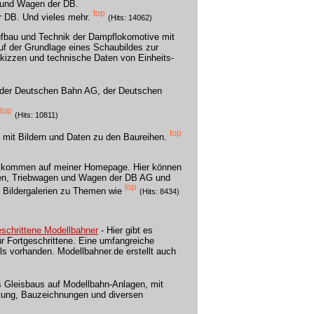
 und Wagen der DB.
top
r DB. Und vieles mehr.
(Hits: 14062)
ufbau und Technik der Dampflokomotive mit
uf der Grundlage eines Schaubildes zur
kizzen und technische Daten von Einheits-
e der Deutschen Bahn AG, der Deutschen
top
(Hits: 10811)
top
B mit Bildern und Daten zu den Baureihen.
llkommen auf meiner Homepage. Hier können
iven, Triebwagen und Wagen der DB AG und
top
s Bildergalerien zu Themen wie
(Hits: 8434)
eschrittene Modellbahner
- Hier gibt es
ür Fortgeschrittene. Eine umfangreiche
ls vorhanden. Modellbahner.de erstellt auch
s Gleisbaus auf Modellbahn-Anlagen, mit
tung, Bauzeichnungen und diversen