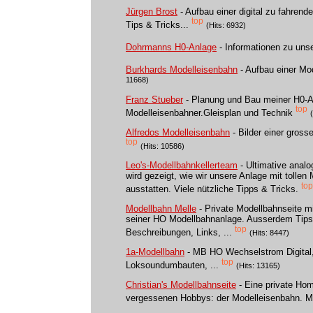
Jürgen Brost
- Aufbau einer digital zu fahre
top
Tips & Tricks...
(Hits: 6932)
Dohrmanns H0-Anlage
- Informationen zu uns
Burkhards Modelleisenbahn
- Aufbau einer Mo
11668)
Franz Stueber
- Planung und Bau meiner H0-An
top
Modelleisenbahner.Gleisplan und Technik
Alfredos Modelleisenbahn
- Bilder einer gros
top
(Hits: 10586)
Leo's-Modellbahnkellerteam
- Ultimative analo
wird gezeigt, wie wir unsere Anlage mit tolle
top
ausstatten. Viele nützliche Tipps & Tricks.
Modellbahn Melle
- Private Modellbahnseite m
seiner HO Modellbahnanlage. Ausserdem Tips
top
Beschreibungen, Links, ...
(Hits: 8447)
1a-Modellbahn
- MB HO Wechselstrom Digital, 
top
Loksoundumbauten, ...
(Hits: 13165)
Christian's Modellbahnseite
- Eine private Ho
vergessenen Hobbys: der Modelleisenbahn. Mit