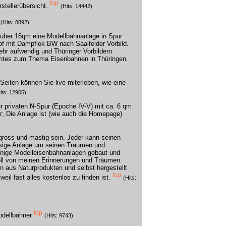
top
stellerübersicht.
(Hits: 14442)
(Hits: 8892)
f über 16qm eine Modellbahnanlage in Spur
of mit Dampflok BW nach Saalfelder Vorbild.
ehr aufwendig und Thüringer Vorbildern
ntes zum Thema Eisenbahnen in Thüringen.
 Seiten können Sie live miterleben, wie eine
its: 12905)
r privaten N-Spur (Epoche IV-V) mit ca. 6 qm
r; Die Anlage ist (wie auch die Homepage)
ross und mastig sein. Jeder kann seinen
iesige Anlage um seinen Träumen und
inige Modelleisenbahnanlagen gebaut und
oll von meinen Erinnerungen und Träumen
en aus Naturprodukten und selbst hergestellt
top
weil fast alles kostenlos zu finden ist.
(Hits:
top
odellbahner
(Hits: 9743)