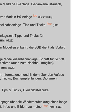
nden Märklin-H0-Anlage. Gedankenaustausch,
top
erer Märklin H0-Anlage
(Hits: 9043)
top
dellbahnanlage. Tips und Tricks.
(Hits:
lage,mit Tipps und Tricks für
(Hits: 9725)
sen Modelleisenbahn, die SBB dient als Vorbild
ge Modelleisenbahnanlage. Schritt für Schritt
n Motiven (auch zum Nachbau möglich)
(Hits: 8729)
it Informationen und Bildern über den Aufbau
, Tricks, Buchempfehlungen, Dioramen,
Tips & Tricks, Gleisbildstellpulte,
mepage über die Wiederentdeckung eines lange
top
 Infos und Bildern zu meiner
(Hits: 8111)