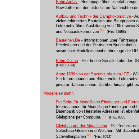
Bahn Archiv
- Homepage über Triebfahrzeuge
Newsletter mit den aktuellsten Nachrichten de
Aufbau und Technik der Dampflokomotive
- A
vielen erläuterten Bauteilen und Baugruppen a
Lokomotivführer-Ausbildung von 1957 sowie S
top
und Neubaulokomotiven
(Hits: 11956)
Baureihen.De
- Informationen über Fahrzeug
Reichsbahn und der Deutschen Bundesbahn
sowie über Modelleisenbahnfahrzeuge der DR
Bahn-Online
- Hier finden Sie alle Loks der D
(Hits: 10074)
Anno 1839 von der Saxonia bis zum ICE
- Wi
Sie Informationen und Bilder vieler Lokomot
privater Bahnen sehen. Darüber hinaus gibt e
Modelleisenbahn
Die Seite für Modellbahn Einsteiger und Fortg
Informationen für Modellbahn Einsteiger und f
Datenbank von Hersteller Adressen ist ebenfal
top
Gleispläne per Computer.
(Hits: 8333)
Gleisbau auf der Modellbahn
- Die Technik de
Selbstbau-Gleisen und Weichen. Mit Bauanlei
top
Schwellenplänen
(Hits: 8092)