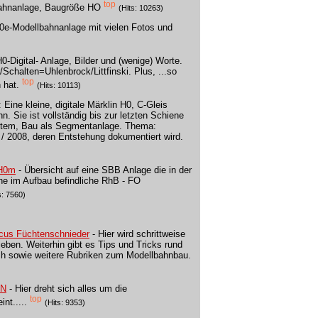
top
bahnanlage, Baugröße HO
(Hits: 10263)
H0e-Modellbahnanlage mit vielen Fotos und
0-Digital- Anlage, Bilder und (wenige) Worte.
chalten=Uhlenbrock/Littfinski. Plus, ...so
top
 hat.
(Hits: 10113)
.: Eine kleine, digitale Märklin H0, C-Gleis
. Sie ist vollständig bis zur letzten Schiene
ystem, Bau als Segmentanlage. Thema:
/ 2008, deren Entstehung dokumentiert wird.
 H0m
- Übersicht auf eine SBB Anlage die in der
ine im Aufbau befindliche RhB - FO
s: 7560)
cus Füchtenschnieder
- Hier wird schrittweise
eben. Weiterhin gibt es Tips und Tricks rund
sh sowie weitere Rubriken zum Modellbahnbau.
 N
- Hier dreht sich alles um die
top
nt.....
(Hits: 9353)