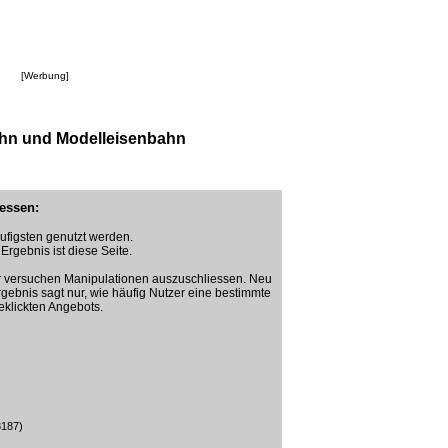
[Werbung]
ahn und Modelleisenbahn
essen:
ufigsten genutzt werden.
Ergebnis ist diese Seite.
ir versuchen Manipulationen auszuschliessen. Neu
gebnis sagt nur, wie häufig Nutzer eine bestimmte
eklickten Angebots.
8187)