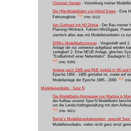
Christian Sender
- Vorstellung meiner Modell
Die H0e-Modellbahn von Alfred Egger
- Eine 
top
Fahrzeugliste.
(Hits: 8112)
Am Gotthard mit H0 Digital
- Der Bau meiner H
Planung=Wintrack, Fahren=WinDigipet, Power/S
ziemlich alles was mit Modelleisenbahn zu tun
DIRKs Modellbahnzimmer
- Vorgestellt wird 1
Anlage die nur zeitweise aufgebaut werden kann
zerlegbar! 2. Eine NEUE Anlage, gleiches S
"Endbahnhof einer Nebenbahn". Baubeginn 11 
top
(Hits: 8389)
Anlage nach SBB und RhB Vorbild in H0 und
Epoche 1956 - 1985 gestaltet ist, sowie auf e
top
Modellanlage der Epoche 1985 - 2000.
(Hit
Modelleisenbahn : Spur N
Die Modellbahn-Homepage von Martina & Mar
der Aufbau unserer Spur-N Modellbahn beschri
um die Landschaftsgestaltung mit dem Airbru
top
(Hits: 9821)
Bernd´s Modelleisenbahnseiten, speziell Spur
Modelleisenbahn, vieles nicht ganz ernst gemei