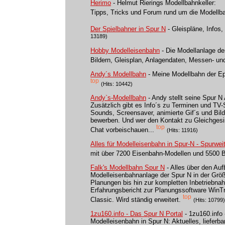
Herimo
- Helmut Rierings Modellbahnkeller:
Tipps, Tricks und Forum rund um die Modellba
Der Spielbahner in Spur N
- Gleispläne, Infos
13189)
Hobby Modelleisenbahn
- Die Modellanlage de
Bildern, Gleisplan, Anlagendaten, Messen- un
Andy´s Modellbahn
- Meine Modellbahn der Ep
top
(Hits: 10442)
Andy`s-Modellbahn
- Andy stellt seine Spur N 
Zusätzlich gibt es Info´s zu Terminen und T
Sounds, Screensaver, animierte Gif´s und Bil
bewerben. Und wer den Kontakt zu Gleichgesi
top
Chat vorbeischauen...
(Hits: 11916)
Alles für Modelleisenbahn in Spur-N - Spurwei
mit über 7200 Eisenbahn-Modellen und 5500 B
Falk's Modellbahn Spur N
- Alles über den Au
Modelleisenbahnanlage der Spur N in der Grö
Planungen bis hin zur kompletten Inbetriebnah
Erfahrungsbericht zur Planungssoftware Wi
top
Classic. Wird ständig erweitert.
(Hits: 10799)
1zu160.info - Das Spur N Portal
- 1zu160.info
Modelleisenbahn in Spur N: Aktuelles, lieferba